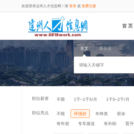
欢迎登录达州人才信息网！请
登录
或
免费注册
首 页
全文
搜企业
职位薪资
不限
1千~1千5/月
1千5~2千/月
职位亮点
不限
环境好
年终奖
双休
有年假
专车接送
有补助
晋升