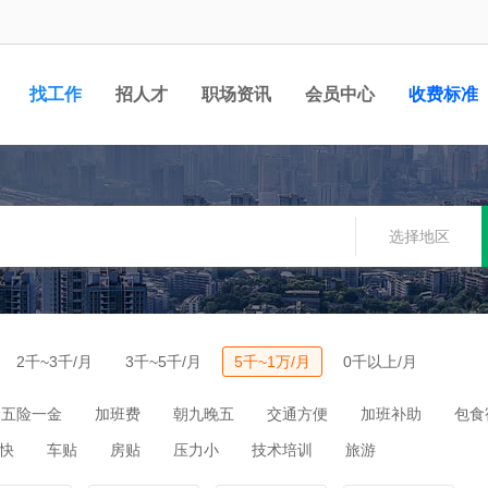
找工作
招人才
职场资讯
会员中心
收费标准
选择地区
2千~3千/月
3千~5千/月
5千~1万/月
0千以上/月
五险一金
加班费
朝九晚五
交通方便
加班补助
包食
快
车贴
房贴
压力小
技术培训
旅游