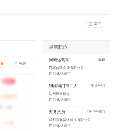
清空
最新职位
同城运营官
面议
细
列表
汉杯传琦实业有限公司
四川省/达州市
钢丝绳门市工人
4千-5千/月
达州显昱机电
四川省/达川区
财务文员
4千-7千5/月
成都雪飘网络科技有限公司
四川省/达州市