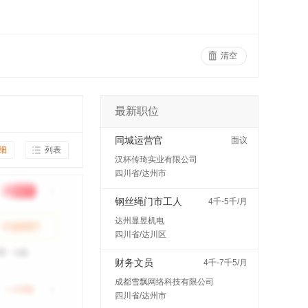
清空
最新职位
同城运营官
面议
细
列表
汉杯传琦实业有限公司
四川省/达州市
钢丝绳门市工人
4千-5千/月
达州显昱机电
四川省/达川区
财务文员
4千-7千5/月
成都雪飘网络科技有限公司
四川省/达州市