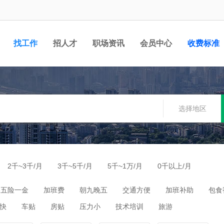
找工作
招人才
职场资讯
会员中心
收费标准
选择地区
2千~3千/月
3千~5千/月
5千~1万/月
0千以上/月
五险一金
加班费
朝九晚五
交通方便
加班补助
包食
快
车贴
房贴
压力小
技术培训
旅游