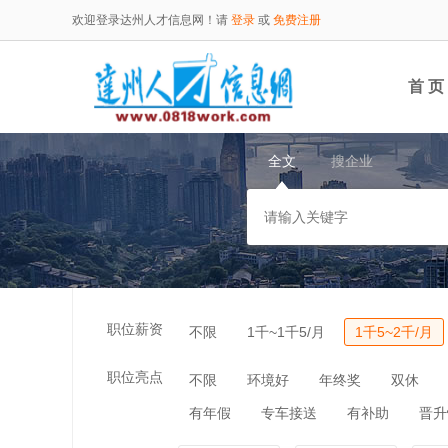
欢迎登录达州人才信息网！请
登录
或
免费注册
首 页
全文
搜企业
职位薪资
不限
1千~1千5/月
1千5~2千/月
职位亮点
不限
环境好
年终奖
双休
有年假
专车接送
有补助
晋升