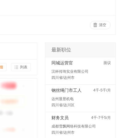
清空
最新职位
同城运营官
面议
细
列表
汉杯传琦实业有限公司
四川省/达州市
钢丝绳门市工人
4千-5千/月
达州显昱机电
四川省/达川区
财务文员
4千-7千5/月
成都雪飘网络科技有限公司
四川省/达州市