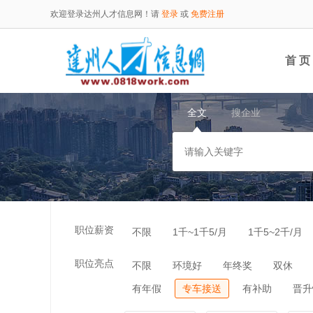
欢迎登录达州人才信息网！请
登录
或
免费注册
首 页
全文
搜企业
职位薪资
不限
1千~1千5/月
1千5~2千/月
职位亮点
不限
环境好
年终奖
双休
有年假
专车接送
有补助
晋升