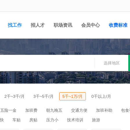
找工作
招人才
职场资讯
会员中心
收费标准
选择地区
2千~3千/月
3千~5千/月
5千~1万/月
0千以上/月
五险一金
加班费
朝九晚五
交通方便
加班补助
包食
快
车贴
房贴
压力小
技术培训
旅游