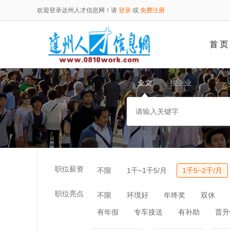
欢迎登录达州人才信息网！请
登录
或
免费注册
首 页
全文
搜企业
职位薪资
不限
1千~1千5/月
1千5~2千/月
职位亮点
不限
环境好
年终奖
双休
有年假
专车接送
有补助
晋升