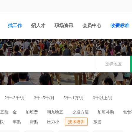
找工作
招人才
职场资讯
会员中心
收费标准
选择地区
2千~3千/月
3千~5千/月
5千~1万/月
0千以上/月
五险一金
加班费
朝九晚五
交通方便
加班补助
包食
快
车贴
房贴
压力小
技术培训
旅游