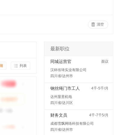
清空
最新职位
同城运营官
面议
细
列表
汉杯传琦实业有限公司
四川省/达州市
钢丝绳门市工人
4千-5千/月
达州显昱机电
四川省/达川区
财务文员
4千-7千5/月
成都雪飘网络科技有限公司
四川省/达州市