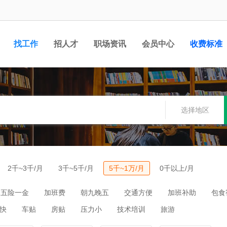
找工作
招人才
职场资讯
会员中心
收费标准
选择地区
2千~3千/月
3千~5千/月
5千~1万/月
0千以上/月
五险一金
加班费
朝九晚五
交通方便
加班补助
包食
快
车贴
房贴
压力小
技术培训
旅游