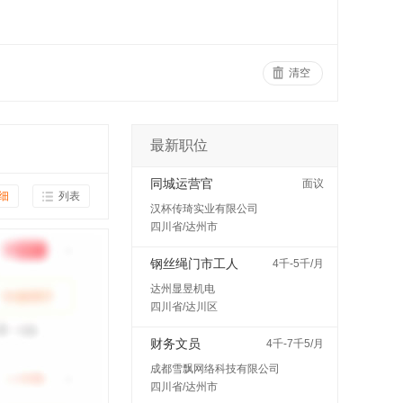
清空
最新职位
同城运营官
面议
细
列表
汉杯传琦实业有限公司
四川省/达州市
钢丝绳门市工人
4千-5千/月
达州显昱机电
四川省/达川区
财务文员
4千-7千5/月
成都雪飘网络科技有限公司
四川省/达州市