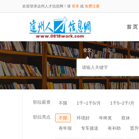
欢迎登录达州人才信息网！请
登录
或
免费注册
首 页
全文
搜企业
职位薪资
不限
1千~1千5/月
1千5~2千/月
职位亮点
不限
环境好
年终奖
双休
有年假
专车接送
有补助
晋升