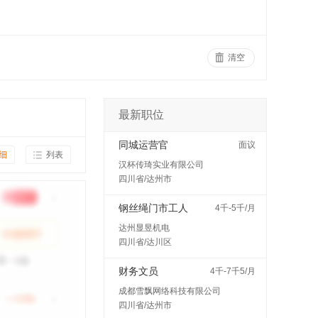
清空
最新职位
同城运营官
面议
细
列表
汉杯传琦实业有限公司
四川省/达州市
钢丝绳门市工人
4千-5千/月
达州显昱机电
四川省/达川区
财务文员
4千-7千5/月
成都雪飘网络科技有限公司
四川省/达州市