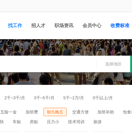
找工作
招人才
职场资讯
会员中心
收费标准
选择地区
2千~3千/月
3千~5千/月
5千~1万/月
0千以上/月
五险一金
加班费
朝九晚五
交通方便
加班补助
包食
快
车贴
房贴
压力小
技术培训
旅游