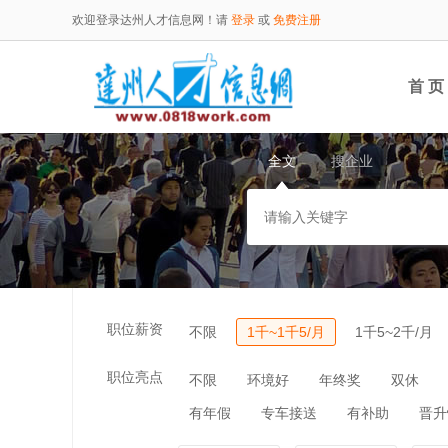
欢迎登录达州人才信息网！请
登录
或
免费注册
首 页
全文
搜企业
职位薪资
不限
1千~1千5/月
1千5~2千/月
职位亮点
不限
环境好
年终奖
双休
有年假
专车接送
有补助
晋升