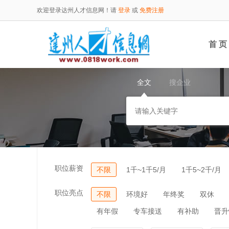
欢迎登录达州人才信息网！请
登录
或
免费注册
首 页
全文
搜企业
职位薪资
不限
1千~1千5/月
1千5~2千/月
职位亮点
不限
环境好
年终奖
双休
有年假
专车接送
有补助
晋升