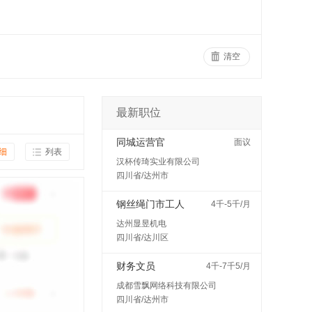
清空
最新职位
同城运营官
面议
细
列表
汉杯传琦实业有限公司
四川省/达州市
钢丝绳门市工人
4千-5千/月
达州显昱机电
四川省/达川区
财务文员
4千-7千5/月
成都雪飘网络科技有限公司
四川省/达州市