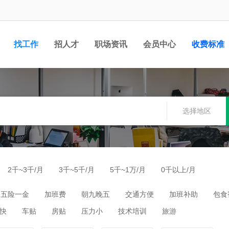
找工作
招人才
职场资讯
会员中心
收费标准
选择地区
2千~3千/月
3千~5千/月
5千~1万/月
0千以上/月
五险一金
加班费
朝九晚五
交通方便
加班补助
包食
快
车贴
房贴
压力小
技术培训
旅游