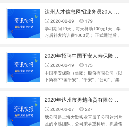
金 工资日结。 有兴趣 电话联系。
达州人才信息网招业务员20人 工资日结
15182037777
2020-02-29
179
学习期间10天，每天补助100元1天，学
习后补发培训费1000元； 正式通过后，
没有底薪，每单提成销售总额35%，+奖
金 工资日结。 有兴趣 电话联系。
2020年招聘中国平安人寿保险股份有限公司达州中心支公司
15182037777
2020-02-19
175
中国平安保险（集团）股份有限公司（以
下简称“中国平安”，“平安”，“公司”，“集
团”）于1988年诞生于深圳蛇口，是中国
*家股份制保险企业，至今已经发展成为
2020年达州市勇越商贸有限公司 招聘
金融保险、银行、投资等金融业务为一体
的整合、紧密、多元的综合金融服务集
2020-02-07
227
团。 2017年6月，《2017年BrandZ*具
我公司是上海大勤实业直属子公司达州片
价值*品牌100强》公布，中国平安排名
区的卓越团队，公司秉承重科研、抓营销
第61位；[2]7月31日，《财富》中国500