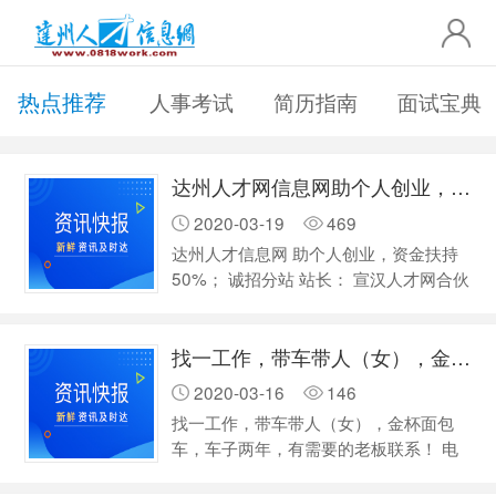
热点推荐
人事考试
简历指南
面试宝典
达州人才网信息网助个人创业，资金扶持50%
2020-03-19
469
达州人才信息网 助个人创业，资金扶持
50%； 诚招分站 站长： 宣汉人才网合伙
人，万源人才网合伙人， 开江人才网合
伙人，渠县人才网合伙人； 独家运营地
找一工作，带车带人（女），金杯面包车，车子两年，有需要的老板联系
方门户站！ 包括抖音、快手、陌陌、微
营销官方号！ 每月扶持广告印刷传单1万
2020-03-16
146
份！ 全程技术支持，资金支持，广告支
找一工作，带车带人（女），金杯面包
持，创业扶持！ 预计估值年纯利润收
车，车子两年，有需要的老板联系！ 电
入…
话 19985561872 非诚勿扰！