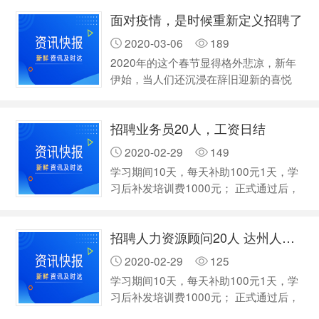
面对疫情，是时候重新定义招聘了
2020-03-06
189
2020年的这个春节显得格外悲凉，新年
伊始，当人们还沉浸在辞旧迎新的喜悦
中，一场突如其来的新冠肺炎疫情打乱了
所有人的节奏，不断增长的病例数字，时
招聘业务员20人，工资日结
刻揪着大家的心。 在家办公、在线培
训、远程视频……这些看似很遥远的事
2020-02-29
149
情，没想到因为一次疫情，就变成了自己
学习期间10天，每天补助100元1天，学
的日常。 疫情，考验的不仅仅是每个人
习后补发培训费1000元； 正式通过后，
的免疫力，也是每一家企业的免疫力。
没有底薪，每单提成销售总额35%，+奖
尤其对企业HR来说，一方面需要应对快
金 工资日结。 有兴趣 电话联系。
速变化的企业用人需求，一方面又…
招聘人力资源顾问20人 达州人才信息网
15182037777
2020-02-29
125
学习期间10天，每天补助100元1天，学
习后补发培训费1000元； 正式通过后，
没有底薪，每单提成销售总额35%，+奖