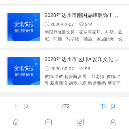
的经营思路，投入大量的人力和物力，系
强排行榜发布，中国平安保险（集团）股
统的招贤和培训营销人才，开拓国内市
份有限公司排名第五。[3]2017年9月，
2020年达州市南国鼎峰装饰工程有限公司招聘
场，提高市场的占有率，完成集团公司营
中…
销网络在全国的市场布局。集团坚持和员
2020-02-07
244
工一起成长的原则，给员工一个广阔的发
南国鼎峰装饰是一家从事家居、别墅、豪
展空间，注重能力培养，素质教育;管理
宅、商铺、写字楼、酒店、家居配饰、设
能力的传授，是其成功晋升为有能力的职
计与施工、及后期保修一体化的正规专业
业经理人和分公司经理；集团下属公司
公司。公司设有设计部、市场部、工程
有：西安优派日化有限公司、北京盛世信
2020年达州市达川区爱乐文化传播有限责任公司招聘
部、质检部、材料部、财务部、售后服务
德商贸…
部、品牌事业部、人力资源部，是华南地
2020-02-07
96
区装饰行业十大装饰品牌企业，曾被评
教师/助教 薪资面议 爵士鼓老师 教师/助
为“广东省诚信经营企业”、“全国住宅装饰
教 薪资面议 钢琴老师 教师/助教 薪资面
百强企业”、“IFDA国际室内装饰设计协会
议 古筝老师 教师/助教 薪资面议 美术教
会员单位”、获得南方都市报“*佳创新设
师 销售代表 薪资面议 前台销售 招若干
计奖”、获得佛山日报“室内设计…
人 学历不限 经验不限 达州 - 通川 - 中心
上一页
1/72
下一页
广场 四川省达州市通川区通川中路132-
附16 …