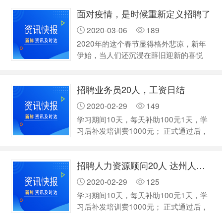
面对疫情，是时候重新定义招聘了
2020-03-06
189
2020年的这个春节显得格外悲凉，新年
伊始，当人们还沉浸在辞旧迎新的喜悦
中，一场突如其来的新冠肺炎疫情打乱了
所有人的节奏，不断增长的病例数字，时
招聘业务员20人，工资日结
刻揪着大家的心。 在家办公、在线培
训、远程视频……这些看似很遥远的事
2020-02-29
149
情，没想到因为一次疫情，就变成了自己
学习期间10天，每天补助100元1天，学
的日常。 疫情，考验的不仅仅是每个人
习后补发培训费1000元； 正式通过后，
的免疫力，也是每一家企业的免疫力。
没有底薪，每单提成销售总额35%，+奖
尤其对企业HR来说，一方面需要应对快
金 工资日结。 有兴趣 电话联系。
速变化的企业用人需求，一方面又…
招聘人力资源顾问20人 达州人才信息网
15182037777
2020-02-29
125
学习期间10天，每天补助100元1天，学
习后补发培训费1000元； 正式通过后，
没有底薪，每单提成销售总额35%，+奖