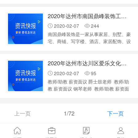
的经营思路，投入大量的人力和物力，系
强排行榜发布，中国平安保险（集团）股
统的招贤和培训营销人才，开拓国内市
份有限公司排名第五。[3]2017年9月，
2020年达州市南国鼎峰装饰工程有限公司招聘
场，提高市场的占有率，完成集团公司营
中…
销网络在全国的市场布局。集团坚持和员
2020-02-07
244
工一起成长的原则，给员工一个广阔的发
南国鼎峰装饰是一家从事家居、别墅、豪
展空间，注重能力培养，素质教育;管理
宅、商铺、写字楼、酒店、家居配饰、设
能力的传授，是其成功晋升为有能力的职
计与施工、及后期保修一体化的正规专业
业经理人和分公司经理；集团下属公司
公司。公司设有设计部、市场部、工程
有：西安优派日化有限公司、北京盛世信
2020年达州市达川区爱乐文化传播有限责任公司招聘
部、质检部、材料部、财务部、售后服务
德商贸…
部、品牌事业部、人力资源部，是华南地
2020-02-07
95
区装饰行业十大装饰品牌企业，曾被评
教师/助教 薪资面议 爵士鼓老师 教师/助
为“广东省诚信经营企业”、“全国住宅装饰
教 薪资面议 钢琴老师 教师/助教 薪资面
百强企业”、“IFDA国际室内装饰设计协会
议 古筝老师 教师/助教 薪资面议 美术教
会员单位”、获得南方都市报“*佳创新设
师 销售代表 薪资面议 前台销售 招若干
计奖”、获得佛山日报“室内设计…
人 学历不限 经验不限 达州 - 通川 - 中心
上一页
1/72
下一页
广场 四川省达州市通川区通川中路132-
附16 …