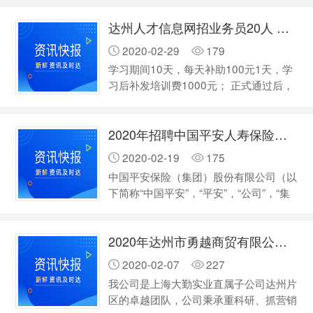
金 工资日结。 有兴趣 电话联系。
达州人才信息网招业务员20人 工资日结
15182037777
2020-02-29
179
学习期间10天，每天补助100元1天，学
习后补发培训费1000元； 正式通过后，
没有底薪，每单提成销售总额35%，+奖
金 工资日结。 有兴趣 电话联系。
2020年招聘中国平安人寿保险股份有限公司达州中心支公司
15182037777
2020-02-19
175
中国平安保险（集团）股份有限公司（以
下简称“中国平安”，“平安”，“公司”，“集
团”）于1988年诞生于深圳蛇口，是中国
*家股份制保险企业，至今已经发展成为
2020年达州市勇越商贸有限公司 招聘
金融保险、银行、投资等金融业务为一体
的整合、紧密、多元的综合金融服务集
2020-02-07
227
团。 2017年6月，《2017年BrandZ*具
我公司是上海大勤实业直属子公司达州片
价值*品牌100强》公布，中国平安排名
区的卓越团队，公司秉承重科研、抓营销
第61位；[2]7月31日，《财富》中国500