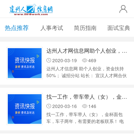
热点推荐
人事考试
简历指南
面试宝典
达州人才网信息网助个人创业，资金扶持50%
2020-03-19
469
达州人才信息网 助个人创业，资金扶持
50%； 诚招分站 站长： 宣汉人才网合伙
人，万源人才网合伙人， 开江人才网合
伙人，渠县人才网合伙人； 独家运营地
找一工作，带车带人（女），金杯面包车，车子两年，有需要的老板联系
方门户站！ 包括抖音、快手、陌陌、微
营销官方号！ 每月扶持广告印刷传单1万
2020-03-16
146
份！ 全程技术支持，资金支持，广告支
找一工作，带车带人（女），金杯面包
持，创业扶持！ 预计估值年纯利润收
车，车子两年，有需要的老板联系！ 电
入…
话 19985561872 非诚勿扰！