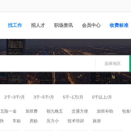
找工作
招人才
职场资讯
会员中心
收费标准
选择地区
2千~3千/月
3千~5千/月
5千~1万/月
0千以上/月
五险一金
加班费
朝九晚五
交通方便
加班补助
包食
快
车贴
房贴
压力小
技术培训
旅游