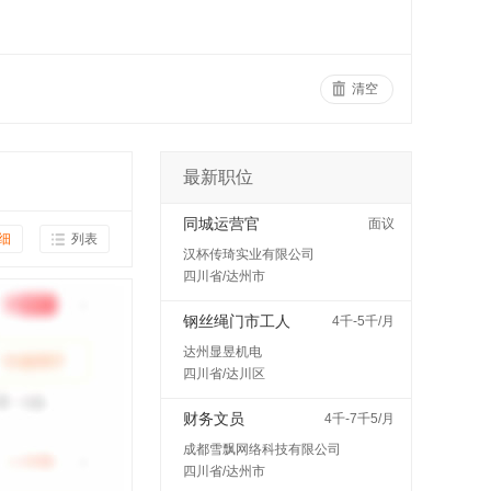
清空
最新职位
同城运营官
面议
细
列表
汉杯传琦实业有限公司
四川省/达州市
钢丝绳门市工人
4千-5千/月
达州显昱机电
四川省/达川区
财务文员
4千-7千5/月
成都雪飘网络科技有限公司
四川省/达州市