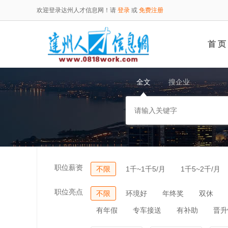
欢迎登录达州人才信息网！请
登录
或
免费注册
首 页
全文
搜企业
职位薪资
不限
1千~1千5/月
1千5~2千/月
职位亮点
不限
环境好
年终奖
双休
有年假
专车接送
有补助
晋升