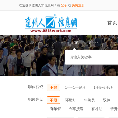
欢迎登录达州人才信息网！请
登录
或
免费注册
首 页
全文
搜企业
职位薪资
不限
1千~1千5/月
1千5~2千/月
职位亮点
不限
环境好
年终奖
双休
有年假
专车接送
有补助
晋升