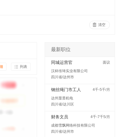
清空
最新职位
同城运营官
面议
细
列表
汉杯传琦实业有限公司
四川省/达州市
钢丝绳门市工人
4千-5千/月
达州显昱机电
四川省/达川区
财务文员
4千-7千5/月
成都雪飘网络科技有限公司
四川省/达州市