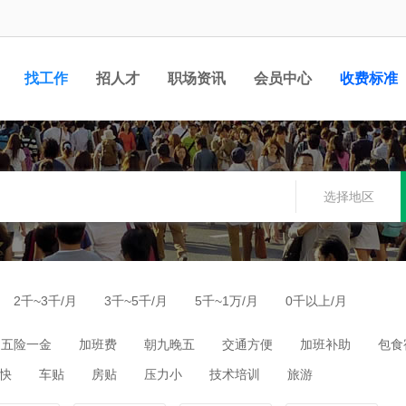
找工作
招人才
职场资讯
会员中心
收费标准
选择地区
2千~3千/月
3千~5千/月
5千~1万/月
0千以上/月
五险一金
加班费
朝九晚五
交通方便
加班补助
包食
快
车贴
房贴
压力小
技术培训
旅游