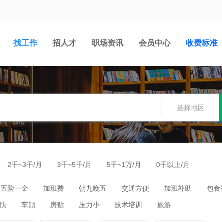
找工作
招人才
职场资讯
会员中心
收费标准
选择地区
2千~3千/月
3千~5千/月
5千~1万/月
0千以上/月
五险一金
加班费
朝九晚五
交通方便
加班补助
包食
快
车贴
房贴
压力小
技术培训
旅游