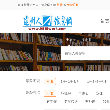
欢迎登录达州人才信息网！请
登录
或
免费注册
首 页
全文
搜企业
职位薪资
不限
1千~1千5/月
1千5~2千/月
职位亮点
不限
环境好
年终奖
双休
有年假
专车接送
有补助
晋升