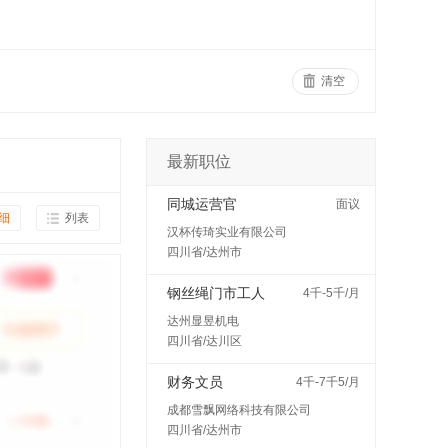
清空
最新职位
同城运营官
面议
细
列表
汉杯传琦实业有限公司
四川省/达州市
钢丝绳门市工人
4千-5千/月
达州显昱机电
四川省/达川区
财务文员
4千-7千5/月
成都雪飘网络科技有限公司
四川省/达州市