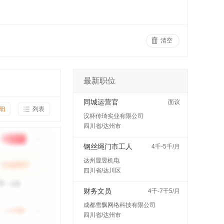
清空
最新职位
同城运营官
面议
细
列表
汉杯传琦实业有限公司
四川省/达州市
钢丝绳门市工人
4千-5千/月
达州显昱机电
四川省/达川区
财务文员
4千-7千5/月
成都雪飘网络科技有限公司
四川省/达州市