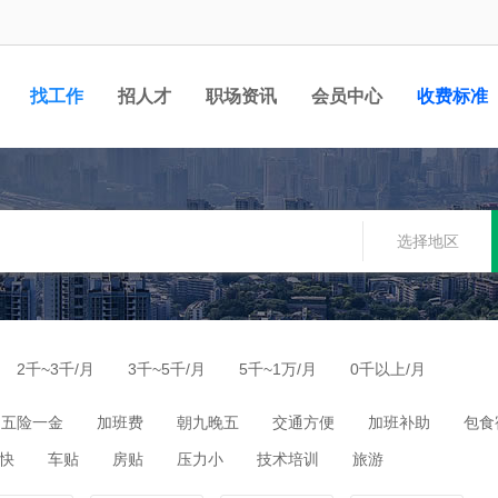
找工作
招人才
职场资讯
会员中心
收费标准
选择地区
2千~3千/月
3千~5千/月
5千~1万/月
0千以上/月
五险一金
加班费
朝九晚五
交通方便
加班补助
包食
快
车贴
房贴
压力小
技术培训
旅游