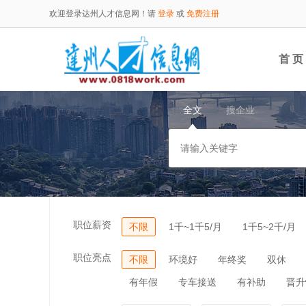
欢迎登录达州人才信息网！请
登录
或
免费注册
首 页
全文
搜企业
职位薪资
不限
1千~1千5/月
1千5~2千/月
职位亮点
不限
环境好
年终奖
双休
有年假
专车接送
有补助
晋升