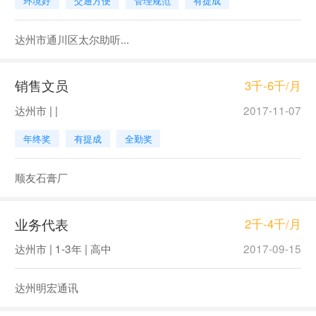
环境好
交通方便
管理规范
有提成
达州市通川区太尔助听...
销售文员
3千-6千/月
达州市 | |
2017-11-07
年终奖
有提成
全勤奖
顺友石膏厂
业务代表
2千-4千/月
达州市 | 1-3年 | 高中
2017-09-15
达州明宏通讯