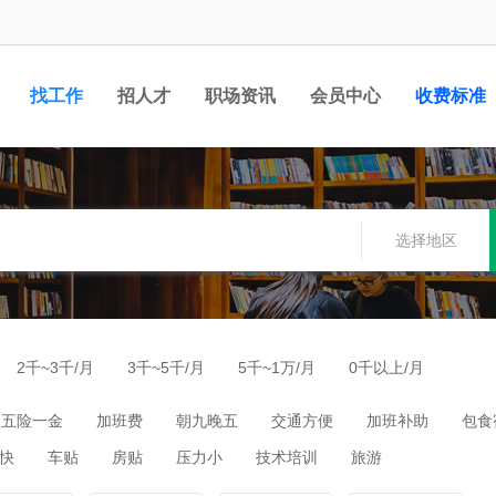
找工作
招人才
职场资讯
会员中心
收费标准
选择地区
2千~3千/月
3千~5千/月
5千~1万/月
0千以上/月
五险一金
加班费
朝九晚五
交通方便
加班补助
包食
快
车贴
房贴
压力小
技术培训
旅游