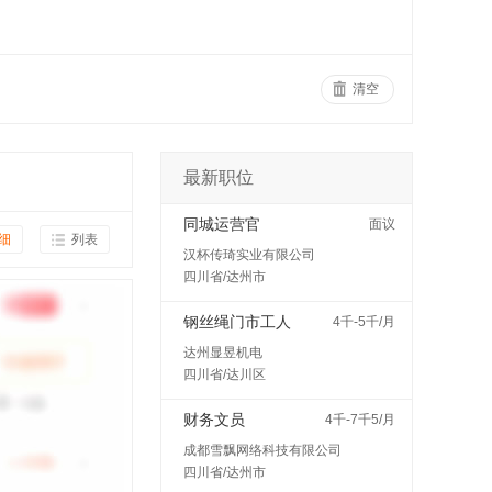
清空
最新职位
同城运营官
面议
细
列表
汉杯传琦实业有限公司
四川省/达州市
钢丝绳门市工人
4千-5千/月
达州显昱机电
四川省/达川区
财务文员
4千-7千5/月
成都雪飘网络科技有限公司
四川省/达州市