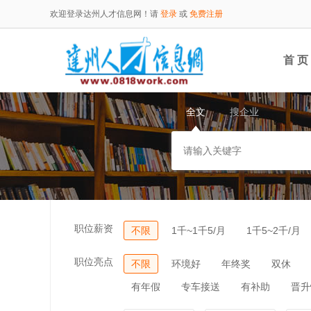
欢迎登录达州人才信息网！请
登录
或
免费注册
首 页
全文
搜企业
职位薪资
不限
1千~1千5/月
1千5~2千/月
职位亮点
不限
环境好
年终奖
双休
有年假
专车接送
有补助
晋升