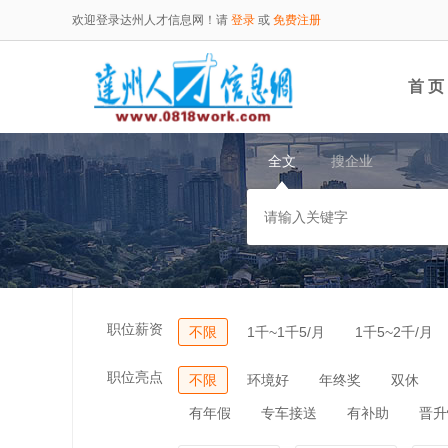
欢迎登录达州人才信息网！请
登录
或
免费注册
首 页
全文
搜企业
职位薪资
不限
1千~1千5/月
1千5~2千/月
职位亮点
不限
环境好
年终奖
双休
有年假
专车接送
有补助
晋升