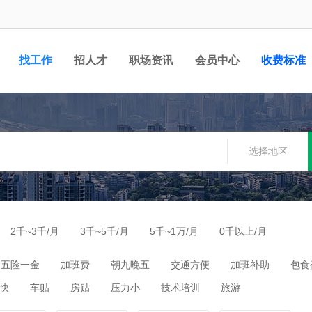
找工作
招人才
职场资讯
会员中心
收费标准
选择地区
2千~3千/月
3千~5千/月
5千~1万/月
0千以上/月
五险一金
加班费
朝九晚五
交通方便
加班补助
包食
快
车贴
房贴
压力小
技术培训
旅游