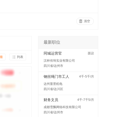
清空
最新职位
同城运营官
面议
细
列表
汉杯传琦实业有限公司
四川省/达州市
钢丝绳门市工人
4千-5千/月
达州显昱机电
四川省/达川区
财务文员
4千-7千5/月
成都雪飘网络科技有限公司
四川省/达州市